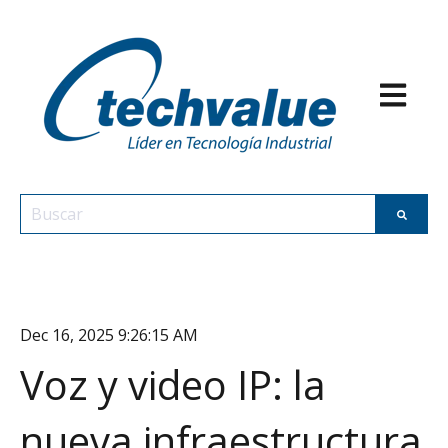
Abrir nav
Esto es un campo de búsqueda con una función de texto p
No hay sugerencias porque el campo de búsqueda est
Dec 16, 2025 9:26:15 AM
Voz y video IP: la
nueva infraestructura