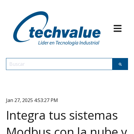
Abrir nav
Esto es un campo de búsqueda con una función de texto p
No hay sugerencias porque el campo de búsqueda est
Jan 27, 2025 4:53:27 PM
Integra tus sistemas
Modbus con la nube y