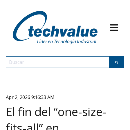
Abrir nav
Esto es un campo de búsqueda con una función de texto p
No hay sugerencias porque el campo de búsqueda est
Apr 2, 2026 9:16:33 AM
El fin del “one-size-
fits-all” en