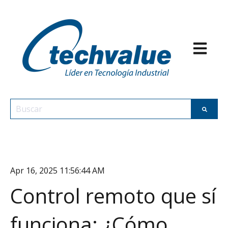
Abrir nav
Esto es un campo de búsqueda con una función de texto p
No hay sugerencias porque el campo de búsqueda est
Apr 16, 2025 11:56:44 AM
Control remoto que sí
funciona: ¿Cómo