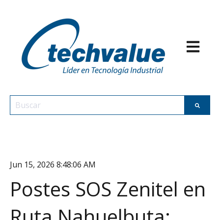
Abrir nav
Esto es un campo de búsqueda con una función de texto p
No hay sugerencias porque el campo de búsqueda est
Jun 15, 2026 8:48:06 AM
Postes SOS Zenitel en
Ruta Nahuelbuta: